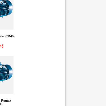
ter CM40-
hệ
 Pentax
0B