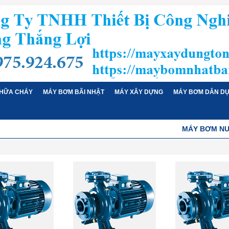
HỮA CHÁY
MÁY BƠM BÃI NHẬT
MÁY XÂY DỰNG
MÁY BƠM DÂN D
MÁY BƠM NƯ