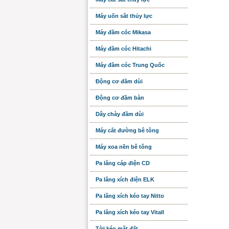
Máy uốn sắt thủy lực
Máy đầm cóc Mikasa
Máy đầm cóc Hitachi
Máy đầm cóc Trung Quốc
Động cơ đầm dùi
Động cơ đầm bàn
Dây chày đầm dùi
Máy cắt đường bê tông
Máy xoa nền bê tông
Pa lăng cáp điện CD
Pa lăng xích điện ELK
Pa lăng xích kéo tay Nitto
Pa lăng xích kéo tay Vitall
Tời kéo mặt đất