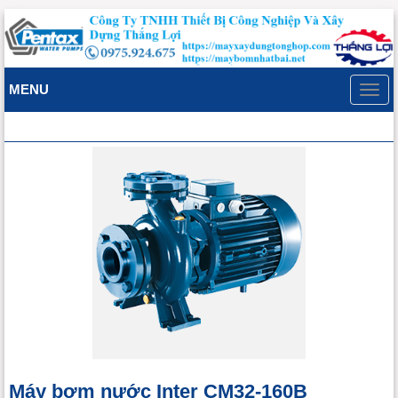
MENU
Toggl
navig
Máy bơm nước Inter CM32-160B