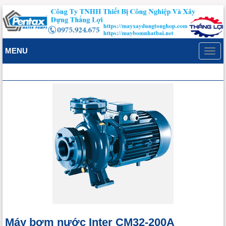
MENU
Toggl
navig
Máy bơm nước Inter CM32-200A