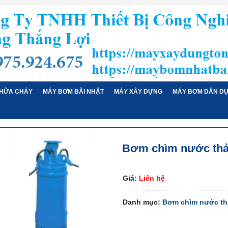
HỮA CHÁY
MÁY BƠM BÃI NHẬT
MÁY XÂY DỰNG
MÁY BƠM DÂN D
Bơm chìm nước thả
Giá:
Liên hệ
Danh mục:
Bơm chìm nước thả