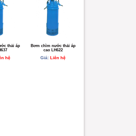
ớc thải áp
Bơm chìm nước thải áp
H637
cao LH622
ên hệ
Giá:
Liên hệ