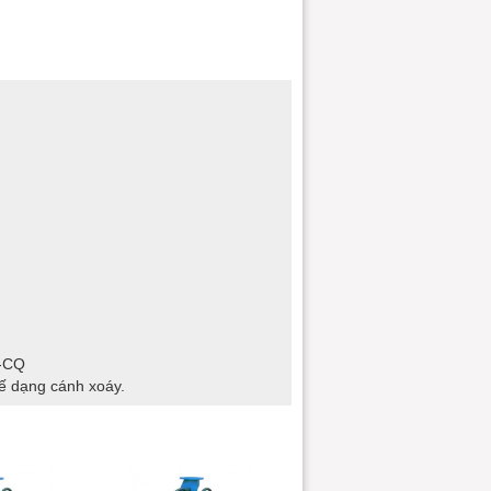
O-CQ
ế dạng cánh xoáy.