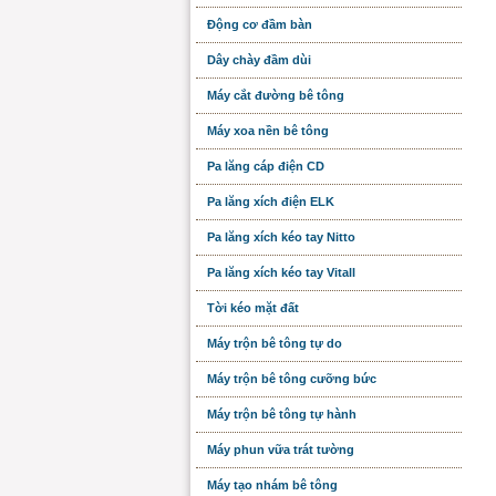
Động cơ đầm bàn
Dây chày đầm dùi
Máy cắt đường bê tông
Máy xoa nền bê tông
Pa lăng cáp điện CD
Pa lăng xích điện ELK
Pa lăng xích kéo tay Nitto
Pa lăng xích kéo tay Vitall
Tời kéo mặt đất
Máy trộn bê tông tự do
Máy trộn bê tông cưỡng bức
Máy trộn bê tông tự hành
Máy phun vữa trát tường
Máy tạo nhám bê tông