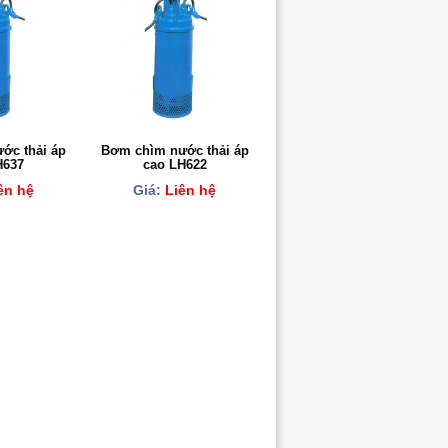
ớc thải áp
Bơm chìm nước thải áp
H637
cao LH622
ên hệ
Giá:
Liên hệ