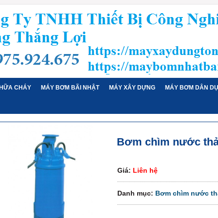
HỮA CHÁY
MÁY BƠM BÃI NHẬT
MÁY XÂY DỰNG
MÁY BƠM DÂN D
Bơm chìm nước thả
Giá:
Liên hệ
Danh mục:
Bơm chìm nước thả