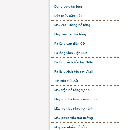
Động cơ đầm bàn
Dây chày đầm dùi
Máy cắt đường bê tông
Máy xoa nền bê tông
Pa lăng cáp điện CD
Pa lăng xích điện ELK
Pa lăng xích kéo tay Nitto
Pa lăng xích kéo tay Vitall
Tời kéo mặt đất
Máy trộn bê tông tự do
Máy trộn bê tông cưỡng bức
Máy trộn bê tông tự hành
Máy phun vữa trát tường
Máy tạo nhám bê tông