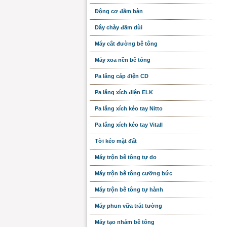
Động cơ đầm bàn
Dây chày đầm dùi
Máy cắt đường bê tông
Máy xoa nền bê tông
Pa lăng cáp điện CD
Pa lăng xích điện ELK
Pa lăng xích kéo tay Nitto
Pa lăng xích kéo tay Vitall
Tời kéo mặt đất
Máy trộn bê tông tự do
Máy trộn bê tông cưỡng bức
Máy trộn bê tông tự hành
Máy phun vữa trát tường
Máy tạo nhám bê tông