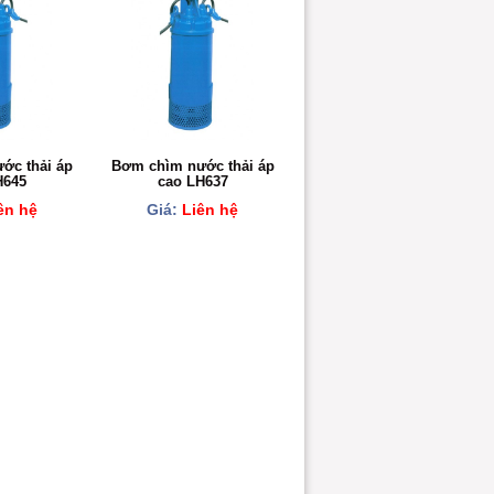
ớc thải áp
Bơm chìm nước thải áp
H645
cao LH637
ên hệ
Giá:
Liên hệ