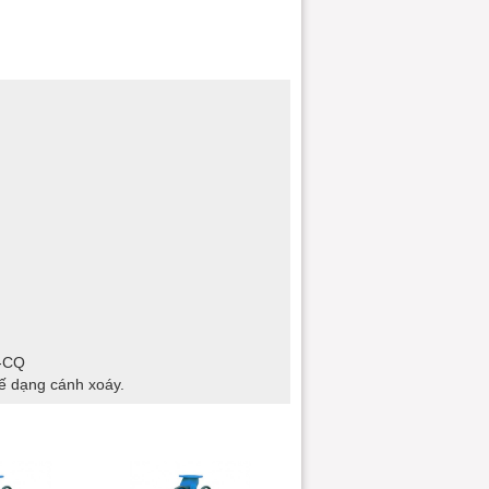
O-CQ
ế dạng cánh xoáy.