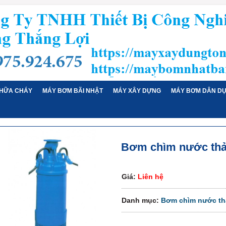
HỮA CHÁY
MÁY BƠM BÃI NHẬT
MÁY XÂY DỰNG
MÁY BƠM DÂN D
Bơm chìm nước thả
Giá:
Liên hệ
Danh mục:
Bơm chìm nước thả