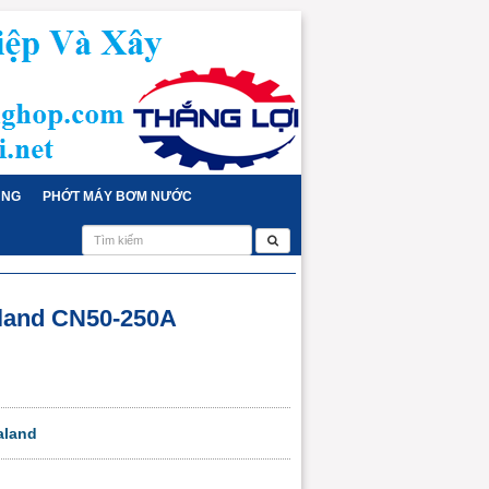
ỤNG
PHỚT MÁY BƠM NƯỚC
land CN50-250A
aland