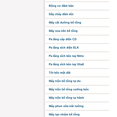
Động cơ đầm bàn
Dây chày đầm dùi
Máy cắt đường bê tông
Máy xoa nền bê tông
Pa lăng cáp điện CD
Pa lăng xích điện ELK
Pa lăng xích kéo tay Nitto
Pa lăng xích kéo tay Vitall
Tời kéo mặt đất
Máy trộn bê tông tự do
Máy trộn bê tông cưỡng bức
Máy trộn bê tông tự hành
Máy phun vữa trát tường
Máy tạo nhám bê tông