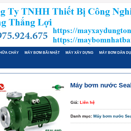
HỮA CHÁY
MÁY BƠM BÃI NHẬT
MÁY XÂY DỰNG
MÁY BƠM DÂN D
Máy bơm nước Sea
Giá:
Liên hệ
Danh mục:
Máy bơm nước Se