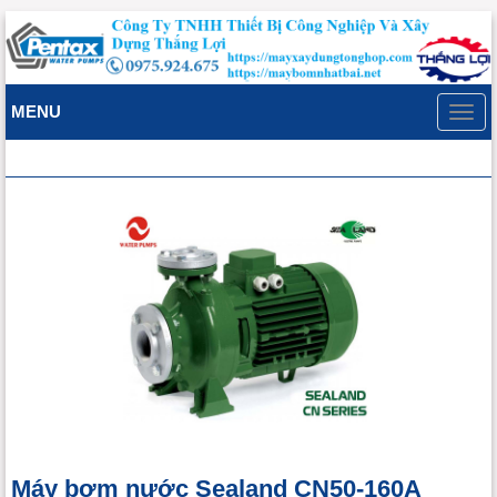
MENU
Toggl
navig
Máy bơm nước Sealand CN50-160A