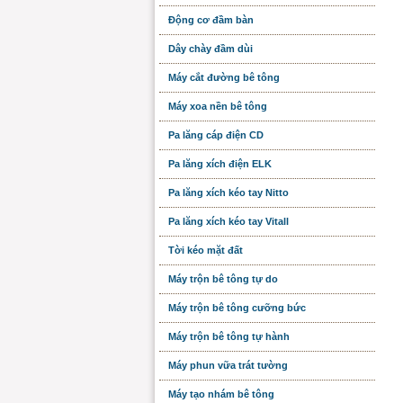
Động cơ đầm bàn
Dây chày đầm dùi
Máy cắt đường bê tông
Máy xoa nền bê tông
Pa lăng cáp điện CD
Pa lăng xích điện ELK
Pa lăng xích kéo tay Nitto
Pa lăng xích kéo tay Vitall
Tời kéo mặt đất
Máy trộn bê tông tự do
Máy trộn bê tông cưỡng bức
Máy trộn bê tông tự hành
Máy phun vữa trát tường
Máy tạo nhám bê tông