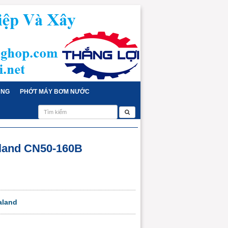
ỤNG
PHỚT MÁY BƠM NƯỚC
land CN50-160B
aland