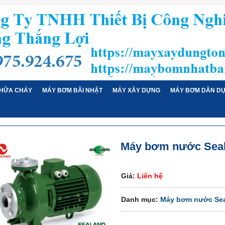
HỮA CHÁY
MÁY BƠM BÃI NHẬT
MÁY XÂY DỰNG
MÁY BƠM DÂN D
Máy bơm nước Sea
Giá:
Liên hệ
Danh mục:
Máy bơm nước Se