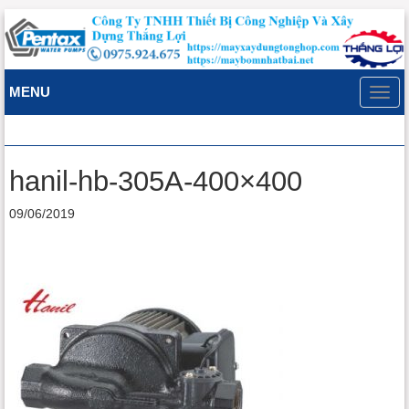
MENU
Toggl
navig
hanil-hb-305A-400×400
09/06/2019