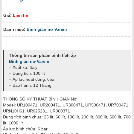
Giá:
Liên hệ
Danh mục:
Bình giãn nở Varem
Thông tin sản phẩm bình tích áp
Bình giãn nở Varem
– Xuất xứ: Italy
– Dung tích: 100 lít
– Áp lực hoạt động: 6bar
– Bảo hành: 12 Tháng
THÔNG SỐ KỸ THUẬT BÌNH GIÃN Nở
Model: UR100471, UR200471, UR300471, UR500471, UR700471,
URN10H61, UR025231, UR060371
Dung tích bình chưa: 25 lít, 60 lít, 100 lít, 200 lít, 300 lít, 500 lít, 700
lít, 1000 lít
Áp lực bình chứa: 6 bar