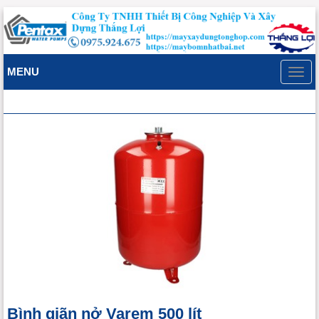
MENU
Toggl
navig
Bình giãn nở Varem 500 lít