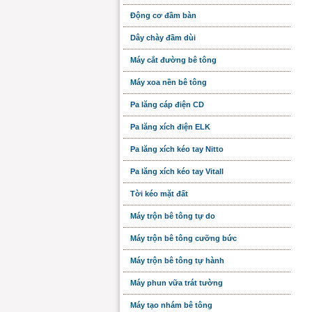
Động cơ đầm bàn
Dây chày đầm dùi
Máy cắt đường bê tông
Máy xoa nền bê tông
Pa lăng cáp điện CD
Pa lăng xích điện ELK
Pa lăng xích kéo tay Nitto
Pa lăng xích kéo tay Vitall
Tời kéo mặt đất
Máy trộn bê tông tự do
Máy trộn bê tông cưỡng bức
Máy trộn bê tông tự hành
Máy phun vữa trát tường
Máy tạo nhám bê tông