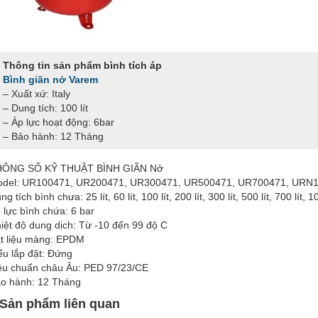
Thông tin sản phẩm bình tích áp
Bình giãn nở Varem
– Xuất xứ: Italy
– Dung tích: 100 lít
– Áp lực hoạt động: 6bar
– Bảo hành: 12 Tháng
HÔNG SỐ KỸ THUẬT BÌNH GIÃN Nở
del: UR100471, UR200471, UR300471, UR500471, UR700471, URN
ng tích bình chưa: 25 lít, 60 lít, 100 lít, 200 lít, 300 lít, 500 lít, 700 lít, 10
 lực bình chứa: 6 bar
iệt độ dung dịch: Từ -10 đến 99 độ C
t liệu màng: EPDM
ểu lắp đặt: Đứng
êu chuẩn châu Âu: PED 97/23/CE
o hành: 12 Tháng
Sản phẩm liên quan