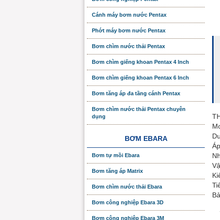
Cánh máy bơm nước Pentax
Phớt máy bơm nước Pentax
Bơm chìm nước thải Pentax
Bơm chìm giếng khoan Pentax 4 Inch
Bơm chìm giếng khoan Pentax 6 Inch
Bơm tăng áp đa tầng cánh Pentax
Bơm chìm nước thải Pentax chuyên
T
dụng
Mo
Du
BƠM EBARA
Áp
Nh
Bơm tự mồi Ebara
Vậ
Bơm tăng áp Matrix
Ki
Ti
Bơm chìm nước thải Ebara
Bả
Bơm công nghiệp Ebara 3D
Bơm công nghiệp Ebara 3M