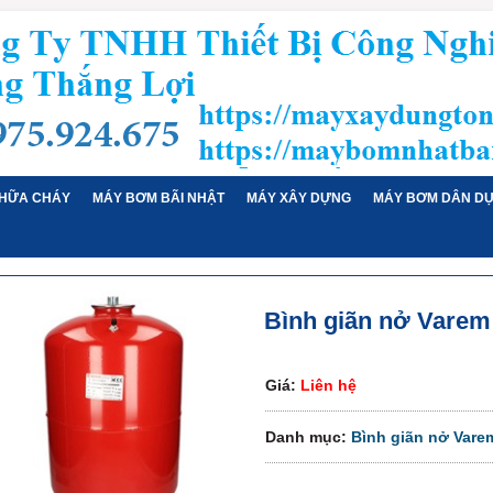
HỮA CHÁY
MÁY BƠM BÃI NHẬT
MÁY XÂY DỰNG
MÁY BƠM DÂN D
Bình giãn nở Varem 
Giá:
Liên hệ
Danh mục:
Bình giãn nở Vare