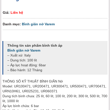
Giá:
Liên hệ
Danh mục:
Bình giãn nở Varem
Thông tin sản phẩm bình tích áp
Bình giãn nở Varem
– Xuất xứ: Italy
– Dung tích: 100 lít
– Áp lực hoạt động: 6bar
– Bảo hành: 12 Tháng
THÔNG SỐ KỸ THUẬT BÌNH GIÃN Nở
Model: UR100471, UR200471, UR300471, UR500471, UR700471,
URN10H61, UR025231, UR060371
Dung tích bình chưa: 25 lít, 60 lít, 100 lít, 200 lít, 300 lít, 500 lít, 700
lít, 1000 lít
Áp lực bình chứa: 6 bar