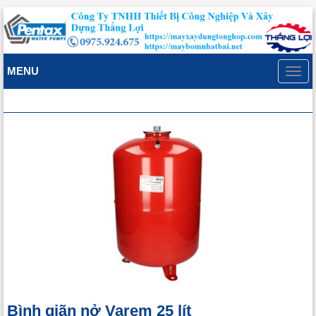
MENU
Toggl
navig
Bình giãn nở Varem 25 lít