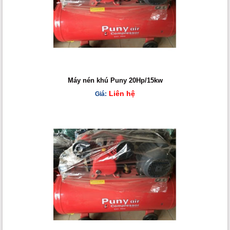
Máy nén khú Puny 20Hp/15kw
Liên hệ
Giá: