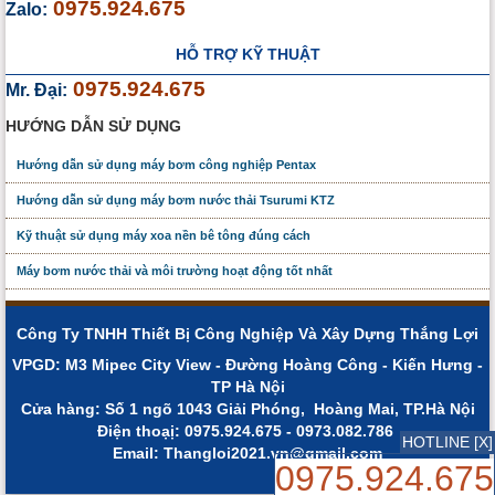
0975.924.675
Zalo:
HỖ TRỢ KỸ THUẬT
0975.924.675
Mr. Đại:
HƯỚNG DẪN SỬ DỤNG
Hướng dẫn sử dụng máy bơm công nghiệp Pentax
Hướng dẫn sử dụng máy bơm nước thải Tsurumi KTZ
Kỹ thuật sử dụng máy xoa nền bê tông đúng cách
Máy bơm nước thải và môi trường hoạt động tốt nhất
Công Ty TNHH Thiết Bị Công Nghiệp Và Xây Dựng Thắng Lợi
VPGD: M3 Mipec City View - Đường Hoàng Công - Kiến Hưng -
TP Hà Nội
Cửa hàng: Số 1 ngõ 1043 Giải Phóng, Hoàng Mai, TP.Hà Nội
Điện thoạị: 0975.924.675 - 0973.082.786
HOTLINE [X]
Email: Thangloi2021.vn@gmail.com
0975.924.675