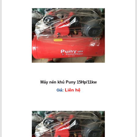
Máy nén khú Puny 15Hp/11kw
Liên hệ
Giá: