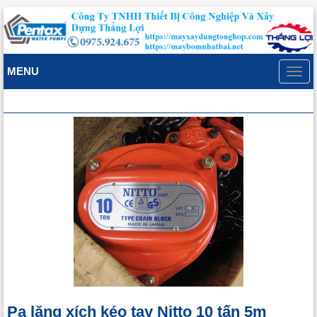
MENU
Toggl
navig
Pa lăng xích kéo tay Nitto 10 tấn 5m