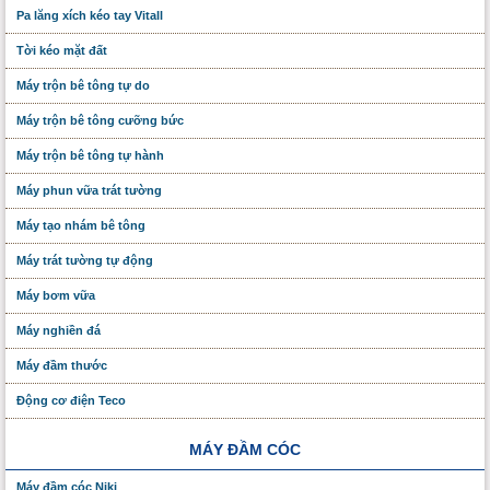
Pa lăng xích kéo tay Vitall
Tời kéo mặt đất
Máy trộn bê tông tự do
Máy trộn bê tông cưỡng bức
Máy trộn bê tông tự hành
Máy phun vữa trát tường
Máy tạo nhám bê tông
Máy trát tường tự động
Máy bơm vữa
Máy nghiền đá
Máy đầm thước
Động cơ điện Teco
MÁY ĐẦM CÓC
Máy đầm cóc Niki