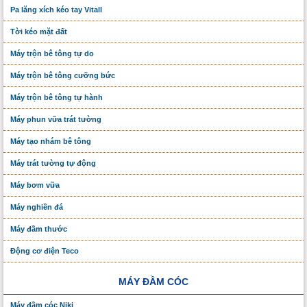
Pa lăng xích kéo tay Vitall
Tời kéo mặt đất
Máy trộn bê tông tự do
Máy trộn bê tông cưỡng bức
Máy trộn bê tông tự hành
Máy phun vữa trát tường
Máy tạo nhám bê tông
Máy trát tường tự động
Máy bơm vữa
Máy nghiền đá
Máy đầm thước
Động cơ điện Teco
MÁY ĐẦM CÓC
Máy đầm cóc Niki