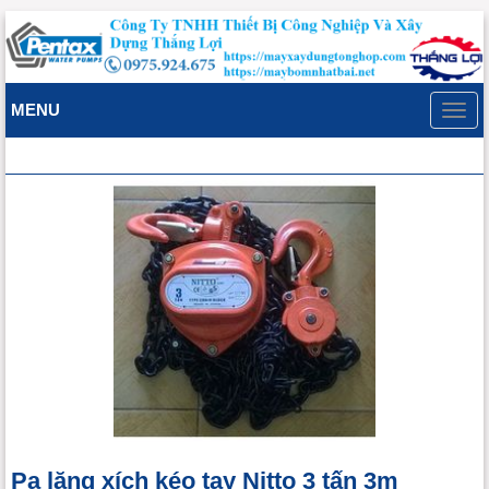
MENU
Toggl
navig
Pa lăng xích kéo tay Nitto 3 tấn 3m