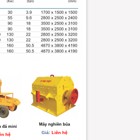
Máy nghiền búa
 đá mini
Giá:
Liên hệ
ên hệ