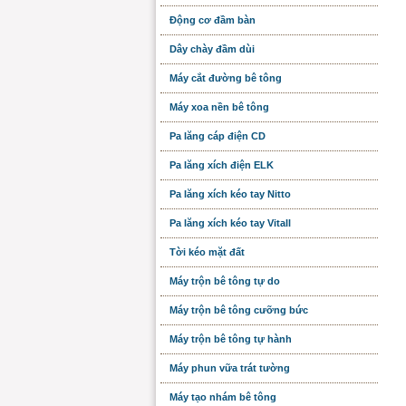
Động cơ đầm bàn
Dây chày đầm dùi
Máy cắt đường bê tông
Máy xoa nền bê tông
Pa lăng cáp điện CD
Pa lăng xích điện ELK
Pa lăng xích kéo tay Nitto
Pa lăng xích kéo tay Vitall
Tời kéo mặt đất
Máy trộn bê tông tự do
Máy trộn bê tông cưỡng bức
Máy trộn bê tông tự hành
Máy phun vữa trát tường
Máy tạo nhám bê tông