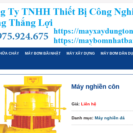
HỮA CHÁY
MÁY BƠM BÃI NHẬT
MÁY XÂY DỰNG
MÁY BƠM DÂN D
Máy nghiền côn
Giá:
Liên hệ
Danh mục:
Máy nghiền đá