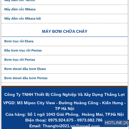
Máy đầm cóc Tacom
Máy đầm cóc Mikasa
Máy đầm cóc Mikasa bãi
MÁY BƠM CHỮA CHÁY
Bơm trục rời Ebara
Đầu bơm trục rời Pentax
Bơm trục rời Pentax
Bơm diesel đầu bơm Ebara
Bơm diesel đầu bơm Pentax
Công Ty TNHH Thiết Bị Công Nghiệp Và Xây Dựng Thắng Lợi
VPGD: M3 Mipec City View - Đường Hoàng Công - Kiến Hưng -
TP Hà Nội
Cửa hàng: Số 1 ngõ 1043 Giải Phóng, Hoàng Mai, TP.Hà Nội
Điện thoạị: 0975.924.675 - 0973.082.786
HOTLINE [X]
Email: Thangloi2021.vn@gmail.com