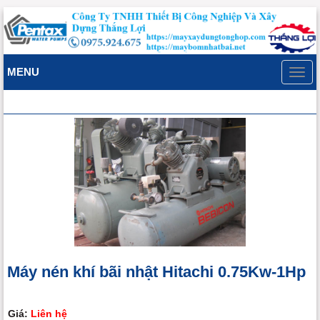
MENU
Toggl
navig
Máy nén khí bãi nhật Hitachi 0.75Kw-1Hp
Giá:
Liên hệ