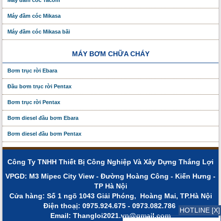
Máy đầm cóc Tacom
Máy đầm cóc Mikasa
Máy đầm cóc Mikasa bãi
MÁY BƠM CHỮA CHÁY
Bơm trục rời Ebara
Đầu bơm trục rời Pentax
Bơm trục rời Pentax
Bơm diesel đầu bơm Ebara
Bơm diesel đầu bơm Pentax
Công Ty TNHH Thiết Bị Công Nghiệp Và Xây Dựng Thắng Lợi
VPGD: M3 Mipec City View - Đường Hoàng Công - Kiến Hưng -
TP Hà Nội
Cửa hàng: Số 1 ngõ 1043 Giải Phóng, Hoàng Mai, TP.Hà Nội
Điện thoạị: 0975.924.675 - 0973.082.786
HOTLINE [X]
Email: Thangloi2021.vn@gmail.com