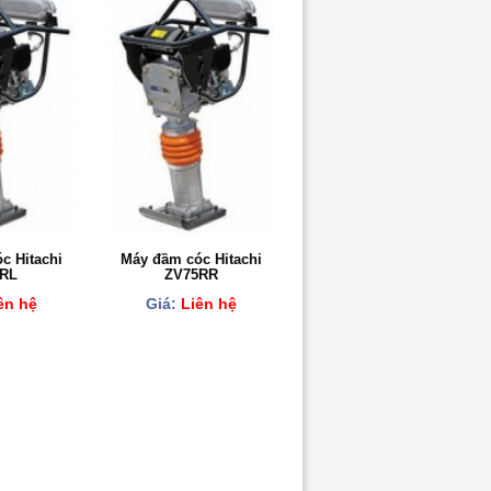
c Hitachi
Máy đầm cóc Hitachi
5RL
ZV75RR
ên hệ
Giá:
Liên hệ