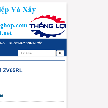
ỤNG
PHỚT MÁY BƠM NƯỚC
i ZV65RL
hi