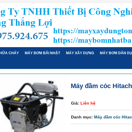
HỮA CHÁY
MÁY BƠM BÃI NHẬT
MÁY XÂY DỰNG
MÁY BƠM DÂN D
Máy đầm cóc Hitach
Giá:
Liên hệ
Danh mục:
Máy đầm cóc Hitac