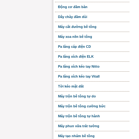
Động cơ đầm bàn
Dây chày đầm dùi
Máy cắt đường bê tông
Máy xoa nền bê tông
Pa lăng cáp điện CD
Pa lăng xích điện ELK
Pa lăng xích kéo tay Nitto
Pa lăng xích kéo tay Vitall
Tời kéo mặt đất
Máy trộn bê tông tự do
Máy trộn bê tông cưỡng bức
Máy trộn bê tông tự hành
Máy phun vữa trát tường
Máy tạo nhám bê tông