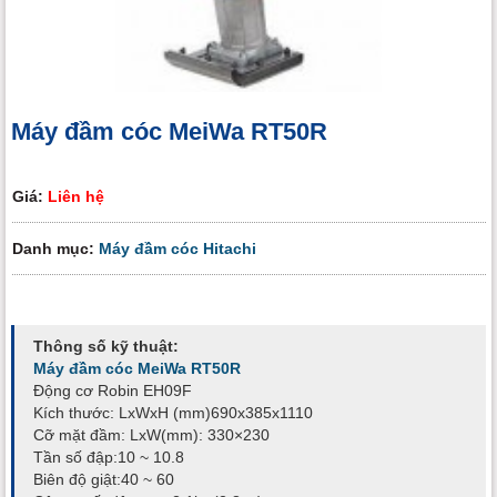
Máy đầm cóc MeiWa RT50R
Giá:
Liên hệ
Danh mục:
Máy đầm cóc Hitachi
Thông số kỹ thuật:
Máy đầm cóc MeiWa RT50R
Động cơ Robin EH09F
Kích thước: LxWxH (mm)690x385x1110
Cỡ mặt đầm: LxW(mm): 330×230
Tần số đập:10 ~ 10.8
Biên độ giật:40 ~ 60