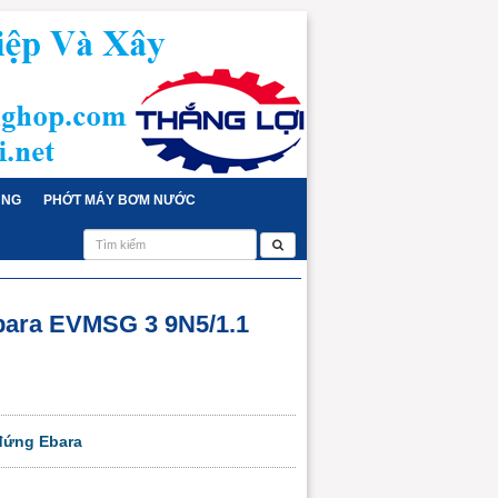
ỤNG
PHỚT MÁY BƠM NƯỚC
bara EVMSG 3 9N5/1.1
đứng Ebara