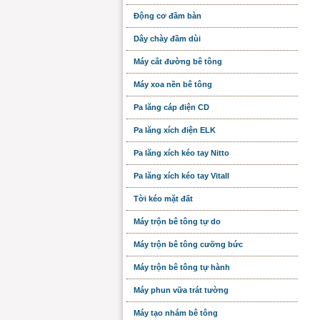
Động cơ đầm bàn
Dây chày đầm dùi
Máy cắt đường bê tông
Máy xoa nền bê tông
Pa lăng cáp điện CD
Pa lăng xích điện ELK
Pa lăng xích kéo tay Nitto
Pa lăng xích kéo tay Vitall
Tời kéo mặt đất
Máy trộn bê tông tự do
Máy trộn bê tông cưỡng bức
Máy trộn bê tông tự hành
Máy phun vữa trát tường
Máy tạo nhám bê tông