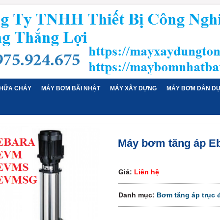
HỮA CHÁY
MÁY BƠM BÃI NHẬT
MÁY XÂY DỰNG
MÁY BƠM DÂN D
Máy bơm tăng áp E
Giá:
Liên hệ
Danh mục:
Bơm tăng áp trục 