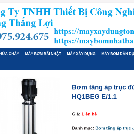
HỮA CHÁY
MÁY BƠM BÃI NHẬT
MÁY XÂY DỰNG
MÁY BƠM DÂN D
Bơm tăng áp trục đ
HQ1BEG E/1.1
Giá:
Liên hệ
Danh mục:
Bơm tăng áp trục 