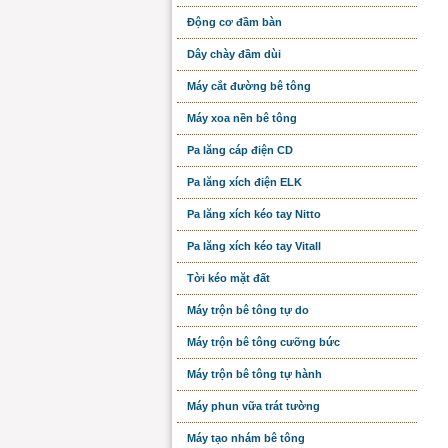
Động cơ đầm bàn
Dây chày đầm dùi
Máy cắt đường bê tông
Máy xoa nền bê tông
Pa lăng cáp điện CD
Pa lăng xích điện ELK
Pa lăng xích kéo tay Nitto
Pa lăng xích kéo tay Vitall
Tời kéo mặt đất
Máy trộn bê tông tự do
Máy trộn bê tông cưỡng bức
Máy trộn bê tông tự hành
Máy phun vữa trát tường
Máy tạo nhám bê tông