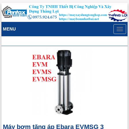
MENU
Toggl
navig
Máy bơm tăng áp Ebara EVMSG 3