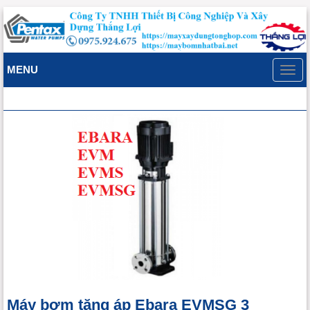
MENU
Toggl
navig
Máy bơm tăng áp Ebara EVMSG 3