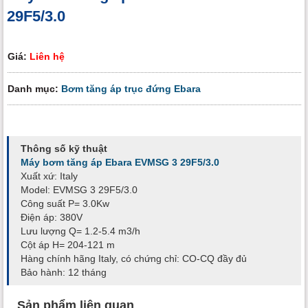
29F5/3.0
Giá:
Liên hệ
Danh mục:
Bơm tăng áp trục đứng Ebara
Thông số kỹ thuật
Máy bơm tăng áp Ebara EVMSG 3 29F5/3.0
Xuất xứ: Italy
Model: EVMSG 3 29F5/3.0
Công suất P= 3.0Kw
Điện áp: 380V
Lưu lượng Q= 1.2-5.4 m3/h
Cột áp H= 204-121 m
Hàng chính hãng Italy, có chứng chỉ: CO-CQ đầy đủ
Bảo hành: 12 tháng
Sản phẩm liên quan