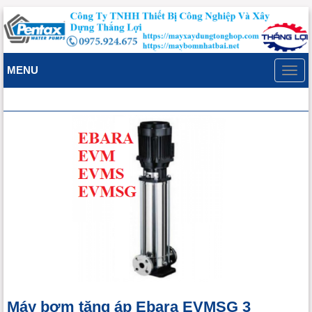
MENU
Toggl
navig
Máy bơm tăng áp Ebara EVMSG 3