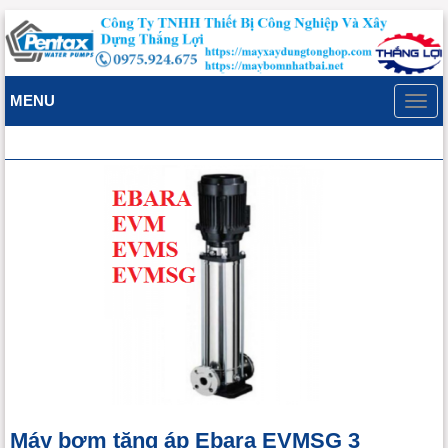
MENU
Toggl
navig
Máy bơm tăng áp Ebara EVMSG 3