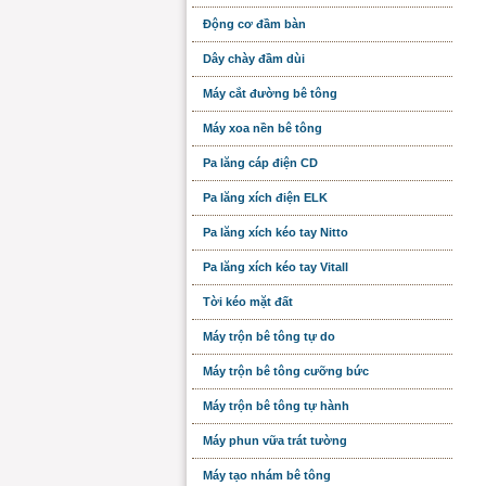
Động cơ đầm bàn
Dây chày đầm dùi
Máy cắt đường bê tông
Máy xoa nền bê tông
Pa lăng cáp điện CD
Pa lăng xích điện ELK
Pa lăng xích kéo tay Nitto
Pa lăng xích kéo tay Vitall
Tời kéo mặt đất
Máy trộn bê tông tự do
Máy trộn bê tông cưỡng bức
Máy trộn bê tông tự hành
Máy phun vữa trát tường
Máy tạo nhám bê tông