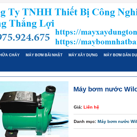
HỮA CHÁY
MÁY BƠM BÃI NHẬT
MÁY XÂY DỰNG
MÁY BƠM DÂN D
Máy bơm nước Wilo
Giá:
Liên hệ
Danh mục:
Máy bơm nước Wi