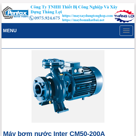
MENU
Toggl
navig
Máy bơm nước Inter CM50-200A