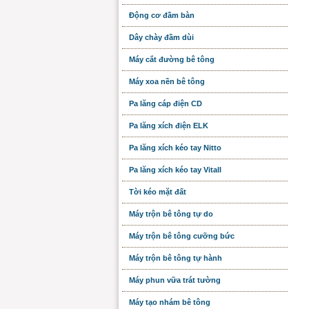
Động cơ đầm bàn
Dây chày đầm dùi
Máy cắt đường bê tông
Máy xoa nền bê tông
Pa lăng cáp điện CD
Pa lăng xích điện ELK
Pa lăng xích kéo tay Nitto
Pa lăng xích kéo tay Vitall
Tời kéo mặt đất
Máy trộn bê tông tự do
Máy trộn bê tông cưỡng bức
Máy trộn bê tông tự hành
Máy phun vữa trát tường
Máy tạo nhám bê tông