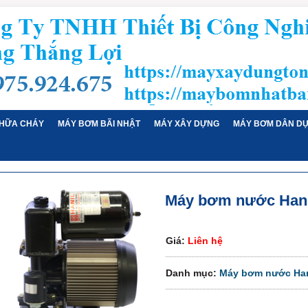
HỮA CHÁY
MÁY BƠM BÃI NHẬT
MÁY XÂY DỰNG
MÁY BƠM DÂN D
Máy bơm nước Hani
Giá:
Liên hệ
Danh mục:
Máy bơm nước Han