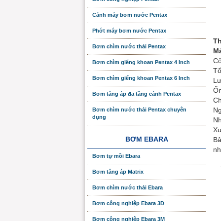
Cánh máy bơm nước Pentax
Phớt máy bơm nước Pentax
Th
Bơm chìm nước thải Pentax
Má
Cô
Bơm chìm giếng khoan Pentax 4 Inch
Tổ
Bơm chìm giếng khoan Pentax 6 Inch
Lư
Ốn
Bơm tăng áp đa tầng cánh Pentax
Ch
Ng
Bơm chìm nước thải Pentax chuyên
dụng
Nh
Xu
BƠM EBARA
Bả
nh
Bơm tự mồi Ebara
Bơm tăng áp Matrix
Bơm chìm nước thải Ebara
Bơm công nghiệp Ebara 3D
Bơm công nghiệp Ebara 3M