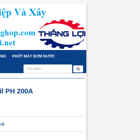
ỤNG
PHỚT MÁY BƠM NƯỚC
l PH 200A
il