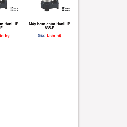
m Hanil IP
Máy bơm chìm Hanil IP
-F
835-F
ên hệ
Giá:
Liên hệ