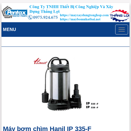
MENU
Toggl
navig
Máy bơm chìm Hanil IP 335-F