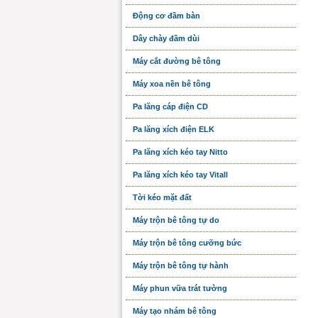
Động cơ đầm bàn
Dây chày đầm dùi
Máy cắt đường bê tông
Máy xoa nền bê tông
Pa lăng cáp điện CD
Pa lăng xích điện ELK
Pa lăng xích kéo tay Nitto
Pa lăng xích kéo tay Vitall
Tời kéo mặt đất
Máy trộn bê tông tự do
Máy trộn bê tông cưỡng bức
Máy trộn bê tông tự hành
Máy phun vữa trát tường
Máy tạo nhám bê tông