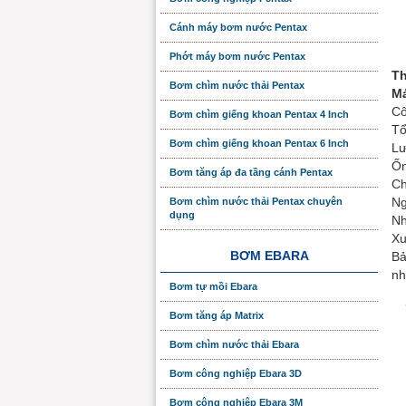
Cánh máy bơm nước Pentax
Phớt máy bơm nước Pentax
Th
Bơm chìm nước thải Pentax
Má
Cô
Bơm chìm giếng khoan Pentax 4 Inch
Tổ
Bơm chìm giếng khoan Pentax 6 Inch
Lư
Ốn
Bơm tăng áp đa tầng cánh Pentax
Ch
Ng
Bơm chìm nước thải Pentax chuyên
dụng
Nh
Xu
BƠM EBARA
Bả
nh
Bơm tự mồi Ebara
Bơm tăng áp Matrix
Bơm chìm nước thải Ebara
Bơm công nghiệp Ebara 3D
Bơm công nghiệp Ebara 3M