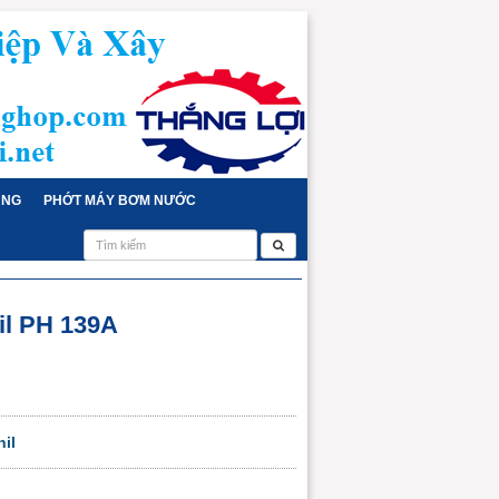
ỤNG
PHỚT MÁY BƠM NƯỚC
l PH 139A
il