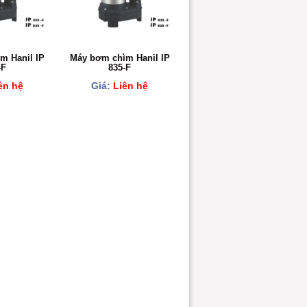
m Hanil IP
Máy bơm chìm Hanil IP
-F
835-F
ên hệ
Giá:
Liên hệ