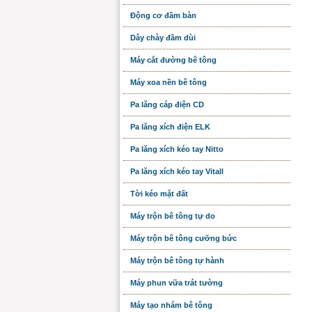
Động cơ đầm bàn
Dây chày đầm dùi
Máy cắt đường bê tông
Máy xoa nền bê tông
Pa lăng cáp điện CD
Pa lăng xích điện ELK
Pa lăng xích kéo tay Nitto
Pa lăng xích kéo tay Vitall
Tời kéo mặt đất
Máy trộn bê tông tự do
Máy trộn bê tông cưỡng bức
Máy trộn bê tông tự hành
Máy phun vữa trát tường
Máy tạo nhám bê tông