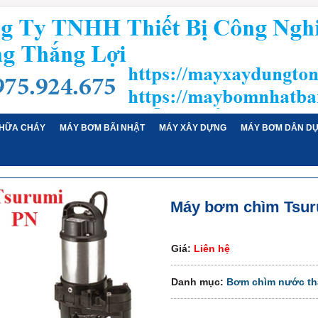
HỮA CHÁY
MÁY BƠM BÃI NHẬT
MÁY XÂY DỰNG
MÁY BƠM DÂN D
Máy bơm chìm Tsur
Giá:
Liên hệ
Danh mục:
Bơm chìm nước th