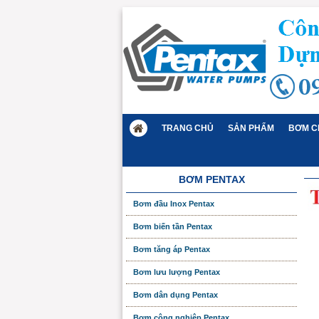
TRANG CHỦ
SẢN PHẨM
BƠM C
BƠM PENTAX
Bơm đầu Inox Pentax
Bơm biến tần Pentax
Bơm tăng áp Pentax
Bơm lưu lượng Pentax
Bơm dân dụng Pentax
Bơm công nghiệp Pentax