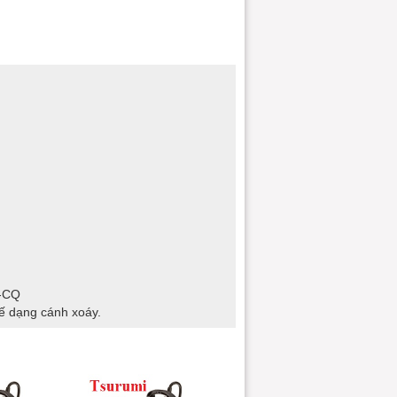
O-CQ
ế dạng cánh xoáy.