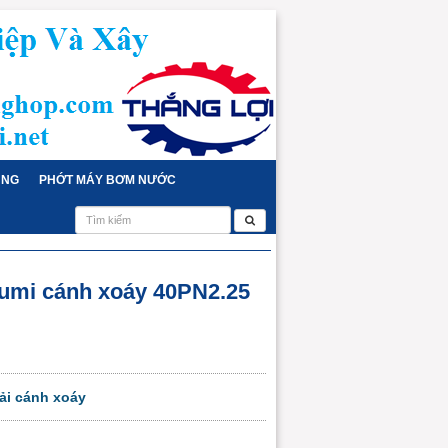
ỤNG
PHỚT MÁY BƠM NƯỚC
umi cánh xoáy 40PN2.25
ải cánh xoáy