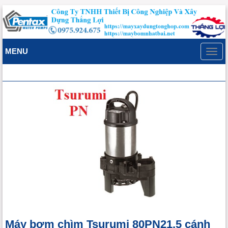
MENU
Toggl
navig
Máy bơm chìm Tsurumi 80PN21.5 cánh