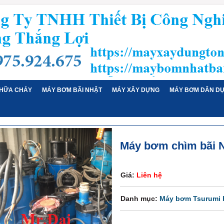
HỮA CHÁY
MÁY BƠM BÃI NHẬT
MÁY XÂY DỰNG
MÁY BƠM DÂN D
Máy bơm chìm bãi N
Giá:
Liên hệ
Danh mục:
Máy bơm Tsurumi b