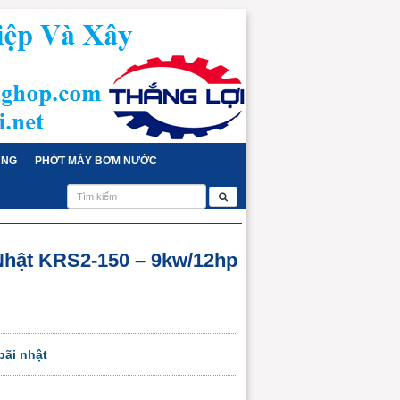
ỤNG
PHỚT MÁY BƠM NƯỚC
hật KRS2-150 – 9kw/12hp
ãi nhật