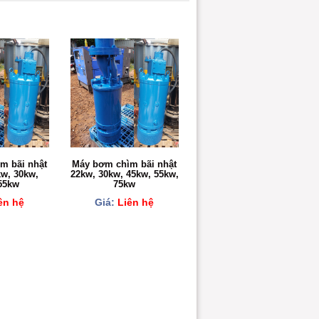
m bãi nhật
Máy bơm chìm bãi nhật
kw, 30kw,
22kw, 30kw, 45kw, 55kw,
55kw
75kw
ên hệ
Giá:
Liên hệ