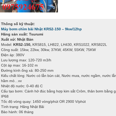
Thông số kỹ thuật:
Máy bơm chìm bãi Nhật KRS2-150 – 9kw/12hp
Hãng sản xuất: Tsurumi
Xuất xứ: Nhật Bản
Model:
KRS2-150,
KRS815, LH822, LH430, KRS1022, KRS822L
Công suất: 15kw, 22kw, 30kw, 37KW, 45KW, 55KW, 75KW
Điện áp: 380V
Lưu lượng max: 120-720 m3/h
Cột áp max: 16-102 m
Đường kính ống xả: 80-250 mm
Kiểu chất lỏng: Nước có lẫn bùn cát, Nước mưa, nước ngầm, nước lẫn
hầm mỏ…vv
Nhiệt độ nước: 0-40 độ C
Cấu tạo bơm: Cánh hở đúc bằng hợp kim sắt Crôm, thân bơm bằng gan
IP68
Tốc độ vòng quay: 1450 vòng/phút OR 2900 V/phút
Tình trạng: Hãng Nhật Bãi
Bảo hành: 06 tháng