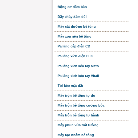
Động cơ đầm bàn
Dây chày đầm dùi
Máy cắt đường bê tông
Máy xoa nền bê tông
Pa lăng cáp điện CD
Pa lăng xích điện ELK
Pa lăng xích kéo tay Nitto
Pa lăng xích kéo tay Vitall
Tời kéo mặt đất
Máy trộn bê tông tự do
Máy trộn bê tông cưỡng bức
Máy trộn bê tông tự hành
Máy phun vữa trát tường
Máy tạo nhám bê tông