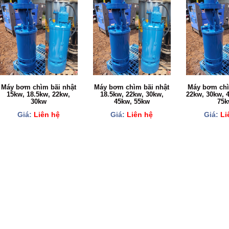
Máy bơm chìm bãi nhật
Máy bơm chìm bãi nhật
Máy bơm chì
15kw, 18.5kw, 22kw,
18.5kw, 22kw, 30kw,
22kw, 30kw, 
30kw
45kw, 55kw
75k
Giá:
Liên hệ
Giá:
Liên hệ
Giá:
Li