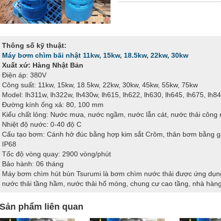
Thông số kỹ thuật:
Máy bơm chìm bãi nhật 11kw, 15kw, 18.5kw, 22kw, 30kw
Xuất xứ: Hàng Nhật Bản
Điện áp: 380V
Công suất: 11kw, 15kw, 18.5kw, 22kw, 30kw, 45kw, 55kw, 75kw
Model: lh311w, lh322w, lh430w, lh615, lh622, lh630, lh645, lh675, lh84
Đường kính ống xả: 80, 100 mm
Kiểu chất lỏng: Nước mưa, nước ngầm, nước lẫn cát, nước thải côn
Nhiệt độ nước: 0-40 độ C
Cấu tạo bơm: Cánh hở đúc bằng hợp kim sắt Crôm, thân bơm bằng gan
IP68
Tốc độ vòng quay: 2900 vòng/phút
Bảo hành: 06 tháng
Máy bơm chìm hút bùn Tsurumi là bơm chìm nước thải được ứng dụng 
nước thải tầng hầm, nước thải hố móng, chung cư cao tầng, nhà hàng
Sản phẩm liên quan