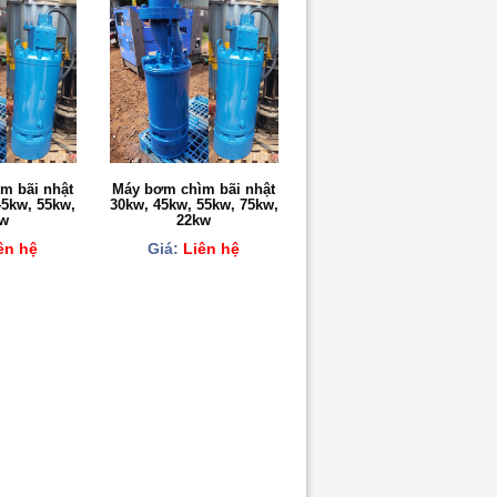
m bãi nhật
Máy bơm chìm bãi nhật
45kw, 55kw,
30kw, 45kw, 55kw, 75kw,
w
22kw
ên hệ
Giá:
Liên hệ