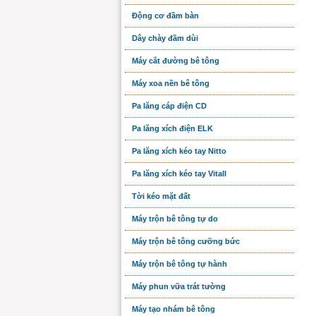
Động cơ đầm bàn
Dây chày đầm dùi
Máy cắt đường bê tông
Máy xoa nền bê tông
Pa lăng cáp điện CD
Pa lăng xích điện ELK
Pa lăng xích kéo tay Nitto
Pa lăng xích kéo tay Vitall
Tời kéo mặt đất
Máy trộn bê tông tự do
Máy trộn bê tông cưỡng bức
Máy trộn bê tông tự hành
Máy phun vữa trát tường
Máy tạo nhám bê tông