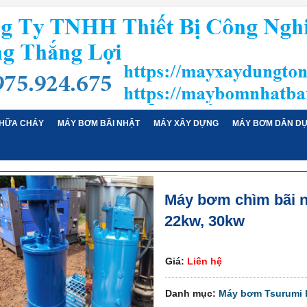
HỮA CHÁY
MÁY BƠM BÃI NHẬT
MÁY XÂY DỰNG
MÁY BƠM DÂN D
Máy bơm chìm bãi n
22kw, 30kw
Giá:
Liên hệ
Danh mục:
Máy bơm Tsurumi b