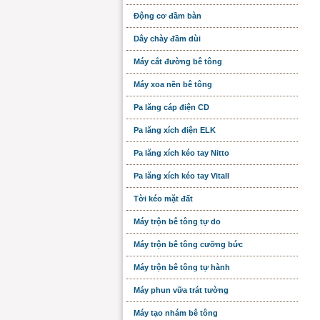
Động cơ đầm bàn
Dây chày đầm dùi
Máy cắt đường bê tông
Máy xoa nền bê tông
Pa lăng cáp điện CD
Pa lăng xích điện ELK
Pa lăng xích kéo tay Nitto
Pa lăng xích kéo tay Vitall
Tời kéo mặt đất
Máy trộn bê tông tự do
Máy trộn bê tông cưỡng bức
Máy trộn bê tông tự hành
Máy phun vữa trát tường
Máy tạo nhám bê tông