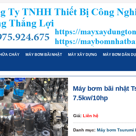
HỮA CHÁY
MÁY BƠM BÃI NHẬT
MÁY XÂY DỰNG
MÁY BƠM DÂN D
Máy bơm bãi nhật T
7.5kw/10hp
Giá:
Liên hệ
Danh mục:
Máy bơm Tsurumi b