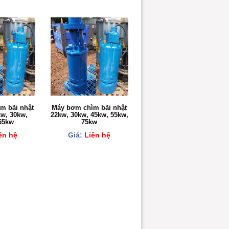
m bãi nhật
Máy bơm chìm bãi nhật
kw, 30kw,
22kw, 30kw, 45kw, 55kw,
55kw
75kw
ên hệ
Giá:
Liên hệ