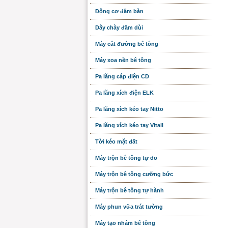
Động cơ đầm bàn
Dây chày đầm dùi
Máy cắt đường bê tông
Máy xoa nền bê tông
Pa lăng cáp điện CD
Pa lăng xích điện ELK
Pa lăng xích kéo tay Nitto
Pa lăng xích kéo tay Vitall
Tời kéo mặt đất
Máy trộn bê tông tự do
Máy trộn bê tông cưỡng bức
Máy trộn bê tông tự hành
Máy phun vữa trát tường
Máy tạo nhám bê tông