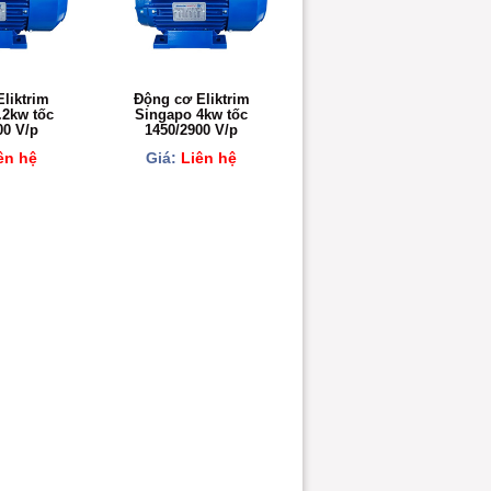
liktrim
Động cơ Eliktrim
.2kw tốc
Singapo 4kw tốc
00 V/p
1450/2900 V/p
ên hệ
Giá:
Liên hệ