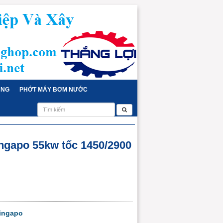
ỤNG
PHỚT MÁY BƠM NƯỚC
ingapo 55kw tốc 1450/2900
Singapo