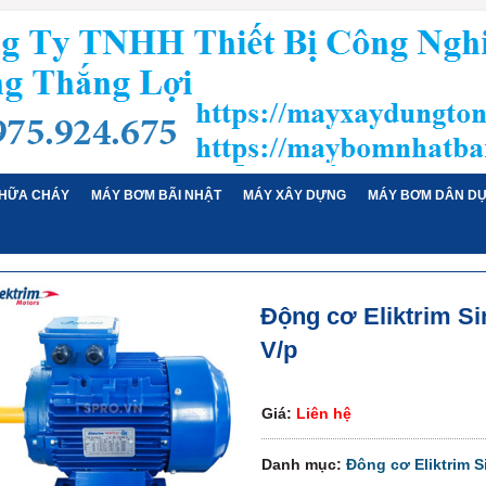
HỮA CHÁY
MÁY BƠM BÃI NHẬT
MÁY XÂY DỰNG
MÁY BƠM DÂN D
Động cơ Eliktrim S
V/p
Giá:
Liên hệ
Danh mục:
Đông cơ Eliktrim 