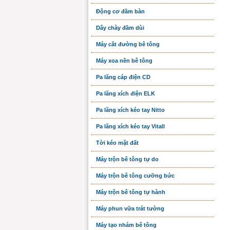
Động cơ đầm bàn
Dây chày đầm dùi
Máy cắt đường bê tông
Máy xoa nền bê tông
Pa lăng cáp điện CD
Pa lăng xích điện ELK
Pa lăng xích kéo tay Nitto
Pa lăng xích kéo tay Vitall
Tời kéo mặt đất
Máy trộn bê tông tự do
Máy trộn bê tông cưỡng bức
Máy trộn bê tông tự hành
Máy phun vữa trát tường
Máy tạo nhám bê tông