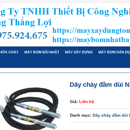
HỮA CHÁY
MÁY BƠM BÃI NHẬT
MÁY XÂY DỰNG
MÁY BƠM DÂN D
Dây chày đầm dùi N
Giá:
Liên hệ
Danh mục:
Dây chày đầm dùi 