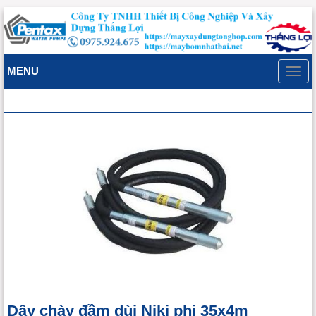
MENU
Toggl
navig
Dây chày đầm dùi Niki phi 35x4m