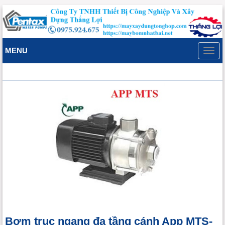
MENU
Toggl
navig
Bơm trục ngang đa tầng cánh App MTS-