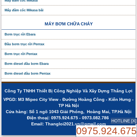
Máy đầm cóc Mikasa
Máy đầm cóc Mikasa bãi
MÁY BƠM CHỮA CHÁY
Bơm trục rời Ebara
Đầu bơm trục rời Pentax
Bơm trục rời Pentax
Bơm diesel đầu bơm Ebara
Bơm diesel đầu bơm Pentax
Công Ty TNHH Thiết Bị Công Nghiệp Và Xây Dựng Thắng Lợi
VPGD: M3 Mipec City View - Đường Hoàng Công - Kiến Hưng -
TP Hà Nội
Cửa hàng: Số 1 ngõ 1043 Giải Phóng, Hoàng Mai, TP.Hà Nội
Điện thoạị: 0975.924.675 - 0973.082.786
HOTLINE [X]
Email: Thangloi2021.vn@gmail.com
0975.924.675