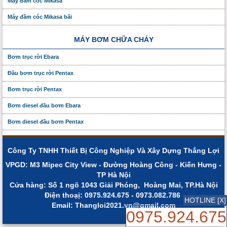
Máy đầm cóc Mikasa
Máy đầm cóc Mikasa bãi
MÁY BƠM CHỮA CHÁY
Bơm trục rời Ebara
Đầu bơm trục rời Pentax
Bơm trục rời Pentax
Bơm diesel đầu bơm Ebara
Bơm diesel đầu bơm Pentax
Công Ty TNHH Thiết Bị Công Nghiệp Và Xây Dựng Thắng Lợi
VPGD: M3 Mipec City View - Đường Hoàng Công - Kiến Hưng -
TP Hà Nội
Cửa hàng: Số 1 ngõ 1043 Giải Phóng, Hoàng Mai, TP.Hà Nội
Điện thoạị: 0975.924.675 - 0973.082.786
HOTLINE [X]
Email: Thangloi2021.vn@gmail.com
0975.924.675