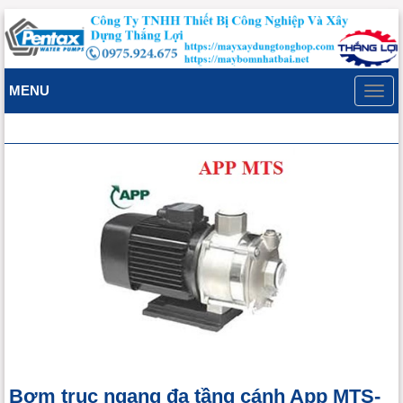
MENU
Toggl
navig
Bơm trục ngang đa tầng cánh App MTS-