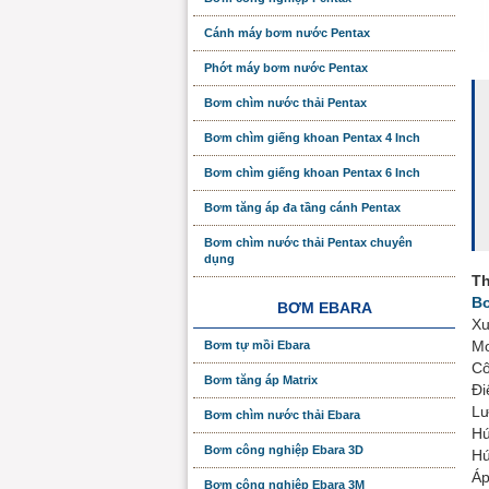
Cánh máy bơm nước Pentax
Phớt máy bơm nước Pentax
Bơm chìm nước thải Pentax
Bơm chìm giếng khoan Pentax 4 Inch
Bơm chìm giếng khoan Pentax 6 Inch
Bơm tăng áp đa tầng cánh Pentax
Bơm chìm nước thải Pentax chuyên
dụng
Th
Bơ
BƠM EBARA
Xu
Mo
Bơm tự mồi Ebara
Cô
Bơm tăng áp Matrix
Đi
Lư
Bơm chìm nước thải Ebara
Hú
Bơm công nghiệp Ebara 3D
Hú
Áp
Bơm công nghiệp Ebara 3M