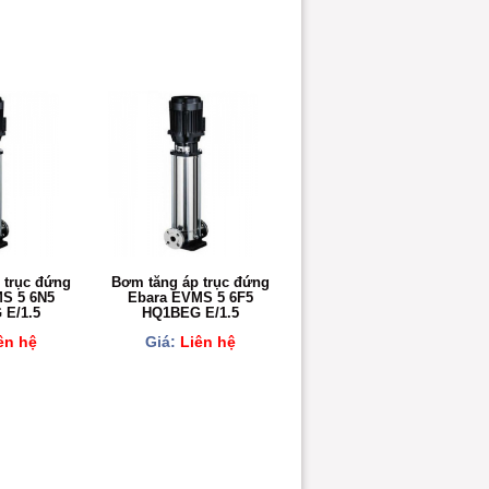
 trục đứng
Bơm tăng áp trục đứng
S 5 6N5
Ebara EVMS 5 6F5
E/1.5
HQ1BEG E/1.5
ên hệ
Giá:
Liên hệ