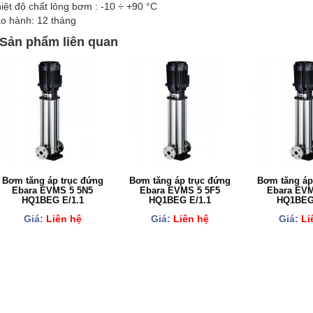
iệt độ chất lỏng bơm : -10 ÷ +90 °C
o hành: 12 tháng
Sản phẩm liên quan
Bơm tăng áp trục đứng
Bơm tăng áp trục đứng
Bơm tăng áp
Ebara EVMS 5 5N5
Ebara EVMS 5 5F5
Ebara EVM
HQ1BEG E/1.1
HQ1BEG E/1.1
HQ1BEG 
Giá:
Liên hệ
Giá:
Liên hệ
Giá:
Li