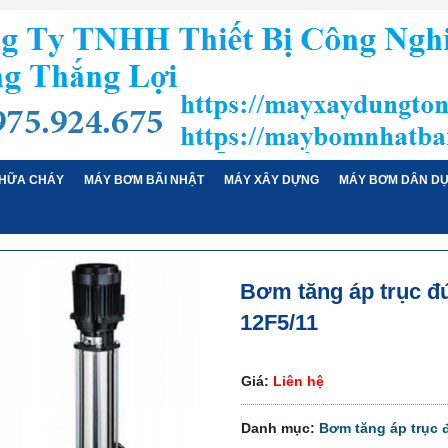
HỮA CHÁY
MÁY BƠM BÃI NHẬT
MÁY XÂY DỰNG
MÁY BƠM DÂN D
Bơm tăng áp trục 
12F5/11
Giá:
Liên hệ
Danh mục:
Bơm tăng áp trục 