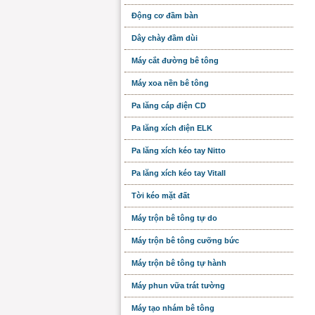
Động cơ đầm bàn
Dây chày đầm dùi
Máy cắt đường bê tông
Máy xoa nền bê tông
Pa lăng cáp điện CD
Pa lăng xích điện ELK
Pa lăng xích kéo tay Nitto
Pa lăng xích kéo tay Vitall
Tời kéo mặt đất
Máy trộn bê tông tự do
Máy trộn bê tông cưỡng bức
Máy trộn bê tông tự hành
Máy phun vữa trát tường
Máy tạo nhám bê tông