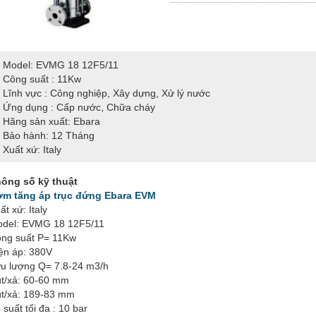
Model: EVMG 18 12F5/11
Công suất : 11Kw
Lĩnh vực : Công nghiệp, Xây dựng, Xử lý nước
Ứng dụng : Cấp nước, Chữa cháy
Hãng sản xuất: Ebara
Bảo hành: 12 Tháng
Xuất xứ: Italy
ông số kỹ thuật
m tăng áp trục đứng Ebara EVM
ất xứ: Italy
del: EVMG 18 12F5/11
ng suất P= 11Kw
ện áp: 380V
u lượng Q= 7.8-24 m3/h
t/xả: 60-60 mm
t/xả: 189-83 mm
 suất tối đa : 10 bar