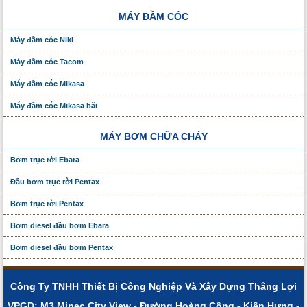
MÁY ĐẦM CÓC
Máy đầm cóc Niki
Máy đầm cóc Tacom
Máy đầm cóc Mikasa
Máy đầm cóc Mikasa bãi
MÁY BƠM CHỮA CHÁY
Bơm trục rời Ebara
Đầu bơm trục rời Pentax
Bơm trục rời Pentax
Bơm diesel đầu bơm Ebara
Bơm diesel đầu bơm Pentax
Công Ty TNHH Thiết Bị Công Nghiệp Và Xây Dựng Thắng Lợi
VPGD: M3 Mipec City View - Đường Hoàng Công - Kiến Hưng -