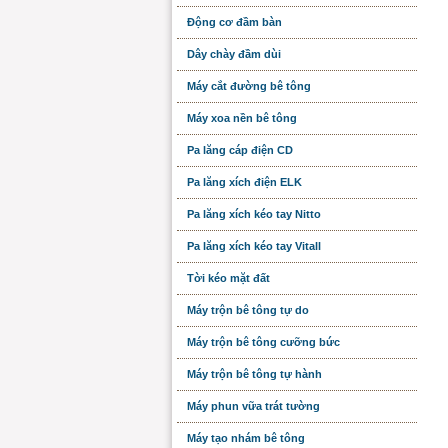
Động cơ đầm bàn
Dây chày đầm dùi
Máy cắt đường bê tông
Máy xoa nền bê tông
Pa lăng cáp điện CD
Pa lăng xích điện ELK
Pa lăng xích kéo tay Nitto
Pa lăng xích kéo tay Vitall
Tời kéo mặt đất
Máy trộn bê tông tự do
Máy trộn bê tông cưỡng bức
Máy trộn bê tông tự hành
Máy phun vữa trát tường
Máy tạo nhám bê tông