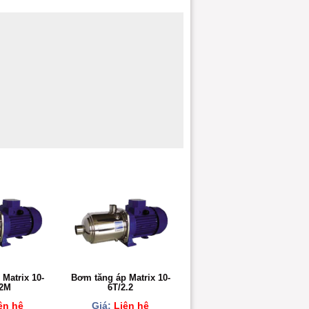
Matrix 10-
Bơm tăng áp Matrix 10-
.2M
6T/2.2
ên hệ
Giá:
Liên hệ