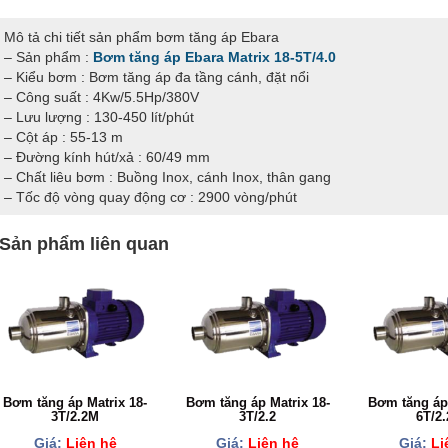
Mô tả chi tiết sản phẩm bơm tăng áp Ebara
– Sản phẩm :
Bơm tăng áp Ebara Matrix 18-5T/4.0
– Kiểu bơm : Bơm tăng áp đa tầng cánh, đặt nổi
– Công suất : 4Kw/5.5Hp/380V
– Lưu lượng : 130-450 lít/phút
– Cột áp : 55-13 m
– Đường kính hút/xả : 60/49 mm
– Chất liêu bơm : Buồng Inox, cánh Inox, thân gang
– Tốc độ vòng quay động cơ : 2900 vòng/phút
Sản phẩm liên quan
Bơm tăng áp Matrix 18-
Bơm tăng áp Matrix 18-
Bơm tăng áp 
3T/2.2M
3T/2.2
6T/2
Giá:
Liên hệ
Giá:
Liên hệ
Giá:
Li