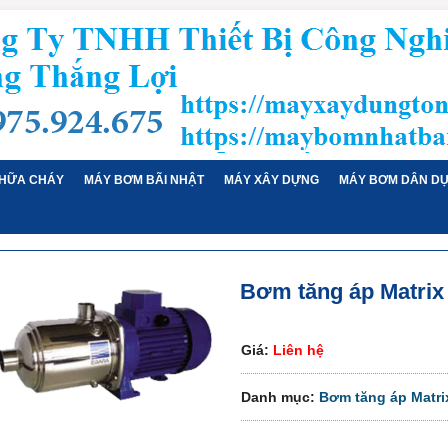
HỮA CHÁY
MÁY BƠM BÃI NHẬT
MÁY XÂY DỰNG
MÁY BƠM DÂN D
Bơm tăng áp Matrix 
Giá:
Liên hệ
Danh mục:
Bơm tăng áp Matri