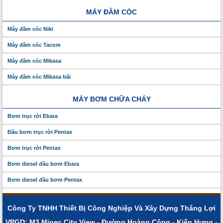
MÁY ĐẦM CÓC
Máy đầm cóc Niki
Máy đầm cóc Tacom
Máy đầm cóc Mikasa
Máy đầm cóc Mikasa bãi
MÁY BƠM CHỮA CHÁY
Bơm trục rời Ebara
Đầu bơm trục rời Pentax
Bơm trục rời Pentax
Bơm diesel đầu bơm Ebara
Bơm diesel đầu bơm Pentax
Công Ty TNHH Thiết Bị Công Nghiệp Và Xây Dựng Thắng Lợi
VPGD: M3 Mipec City View - Đường Hoàng Công - Kiến Hưng -