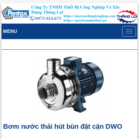
MENU
Toggl
navig
Bơm nước thải hút bùn đặt cặn DWO