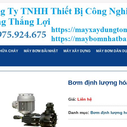
HỮA CHÁY
MÁY BƠM BÃI NHẬT
MÁY XÂY DỰNG
MÁY BƠM DÂN D
Bơm định lượng hó
Giá:
Liên hệ
Danh mục:
Bơm định lượng h