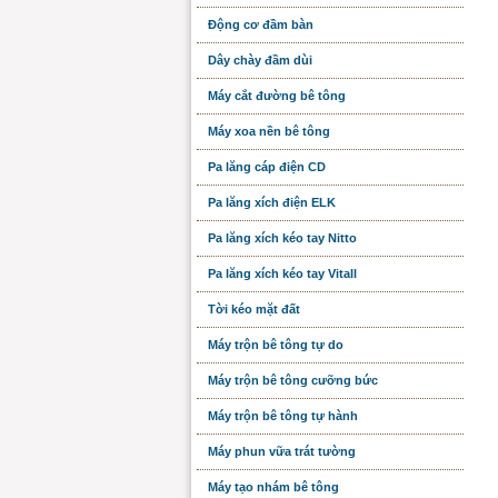
Động cơ đầm bàn
Dây chày đầm dùi
Máy cắt đường bê tông
Máy xoa nền bê tông
Pa lăng cáp điện CD
Pa lăng xích điện ELK
Pa lăng xích kéo tay Nitto
Pa lăng xích kéo tay Vitall
Tời kéo mặt đất
Máy trộn bê tông tự do
Máy trộn bê tông cưỡng bức
Máy trộn bê tông tự hành
Máy phun vữa trát tường
Máy tạo nhám bê tông