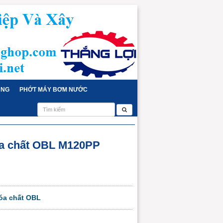
ỤNG
PHỚT MÁY BƠM NƯỚC
a chất OBL M120PP
óa chất OBL