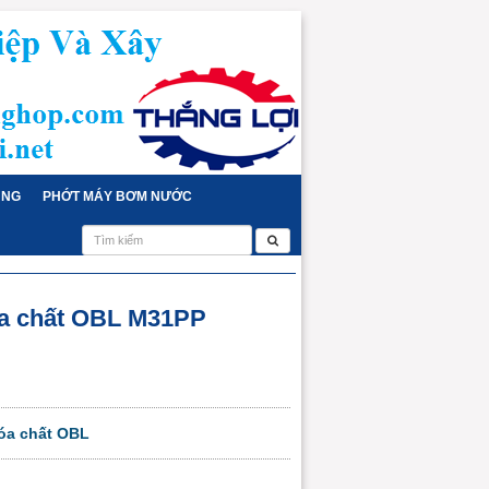
ỤNG
PHỚT MÁY BƠM NƯỚC
a chất OBL M31PP
óa chất OBL