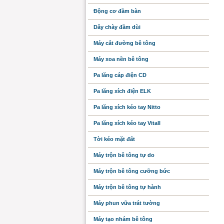
Động cơ đầm bàn
Dây chày đầm dùi
Máy cắt đường bê tông
Máy xoa nền bê tông
Pa lăng cáp điện CD
Pa lăng xích điện ELK
Pa lăng xích kéo tay Nitto
Pa lăng xích kéo tay Vitall
Tời kéo mặt đất
Máy trộn bê tông tự do
Máy trộn bê tông cưỡng bức
Máy trộn bê tông tự hành
Máy phun vữa trát tường
Máy tạo nhám bê tông