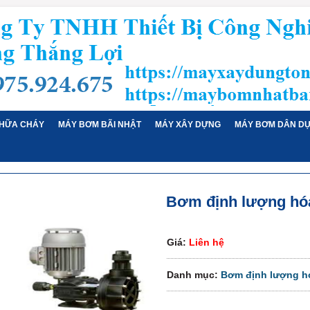
HỮA CHÁY
MÁY BƠM BÃI NHẬT
MÁY XÂY DỰNG
MÁY BƠM DÂN D
Bơm định lượng hó
Giá:
Liên hệ
Danh mục:
Bơm định lượng h